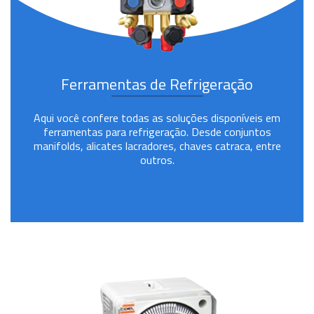
Ferramentas de Refrigeração
Aqui você confere todas as soluções disponíveis em
ferramentas para refrigeração. Desde conjuntos
manifolds, alicates lacradores, chaves catraca, entre
outros.