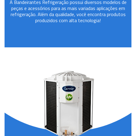
A Bandeirantes Refrigeração possui diversos modelos de
peças e acessórios para as mais variadas aplicações em
refrigeração. Além da qualidade, você encontra produtos
produzidos com alta tecnologia!