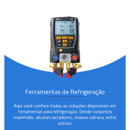
Ferramentas de Refrigeração
Aqui você confere todas as soluções disponíveis em
ferramentas para refrigeração. Desde conjuntos
manifolds, alicates lacradores, chaves catraca, entre
outros.