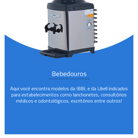
Bebedouros
Aqui você encontra modelos da IBBL e da Libell indicados
para estabelecimentos como lanchonetes, consultórios
médicos e odontológicos, escritórios entre outros!