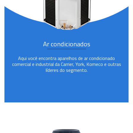
Ar condicionados
Aqui você encontra aparelhos de ar condicionado
comercial e industrial da Carrier, York, Komeco e outras
líderes do segmento.