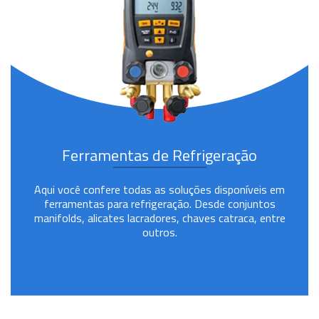
Ferramentas de Refrigeração
Aqui você confere todas as soluções disponíveis em
ferramentas para refrigeração. Desde conjuntos
manifolds, alicates lacradores, chaves catraca, entre
outros.