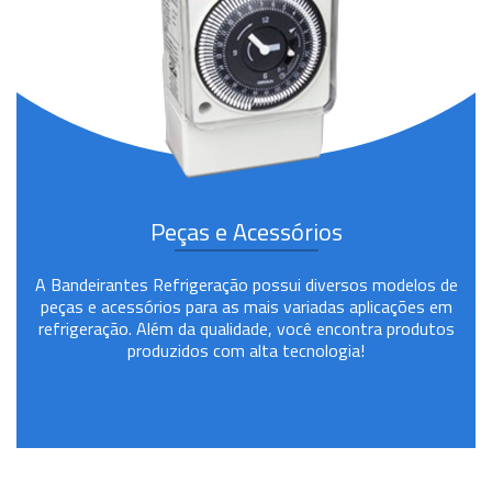
Peças e Acessórios
A Bandeirantes Refrigeração possui diversos modelos de
peças e acessórios para as mais variadas aplicações em
refrigeração. Além da qualidade, você encontra produtos
produzidos com alta tecnologia!