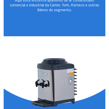
Aqui você encontra aparelhos de ar condicionado
comercial e industrial da Carrier, York, Komeco e outras
líderes do segmento.