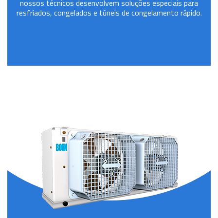
nossos técnicos desenvolvem soluções especiais para
resfriados, congelados e túneis de congelamento rápido.