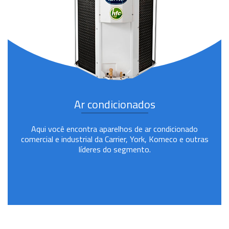
Ar condicionados
Aqui você encontra aparelhos de ar condicionado
comercial e industrial da Carrier, York, Komeco e outras
líderes do segmento.