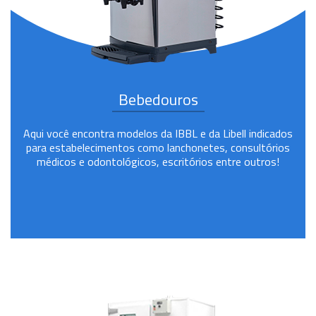
Bebedouros
Aqui você encontra modelos da IBBL e da Libell indicados
para estabelecimentos como lanchonetes, consultórios
médicos e odontológicos, escritórios entre outros!