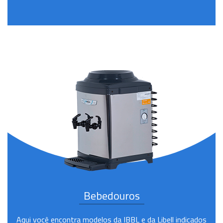
Bebedouros
Aqui você encontra modelos da IBBL e da Libell indicados