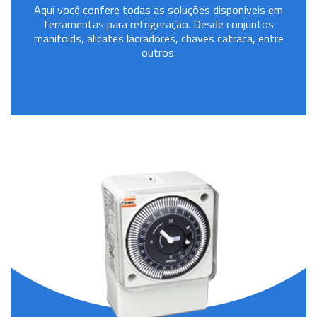
Aqui você confere todas as soluções disponíveis em
ferramentas para refrigeração. Desde conjuntos
manifolds, alicates lacradores, chaves catraca, entre
outros.