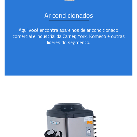
Ar condicionados
Aqui você encontra aparelhos de ar condicionado
comercial e industrial da Carrier, York, Komeco e outras
líderes do segmento.