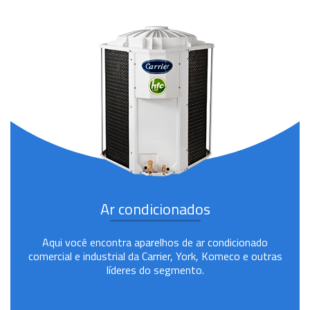
Ar condicionados
Aqui você encontra aparelhos de ar condicionado
comercial e industrial da Carrier, York, Komeco e outras
líderes do segmento.