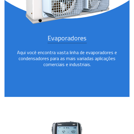
Evaporadores
Aqui você encontra vasta linha de evaporadores e
condensadores para as mais variadas aplicações
comerciais e industriais.