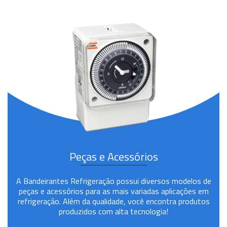
Peças e Acessórios
A Bandeirantes Refrigeração possui diversos modelos de
peças e acessórios para as mais variadas aplicações em
refrigeração. Além da qualidade, você encontra produtos
produzidos com alta tecnologia!