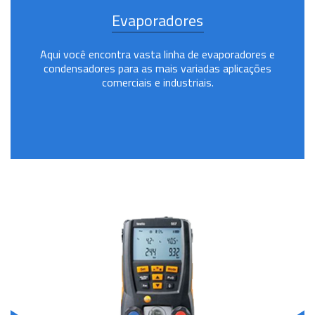
Evaporadores
Aqui você encontra vasta linha de evaporadores e
condensadores para as mais variadas aplicações
comerciais e industriais.