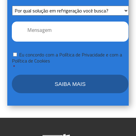
Sem
Título
Mensagem
*
Consentir
*
Eu concordo com a
Política de Privacidade
e com a
Política de Cookies
*
CAPTCHA