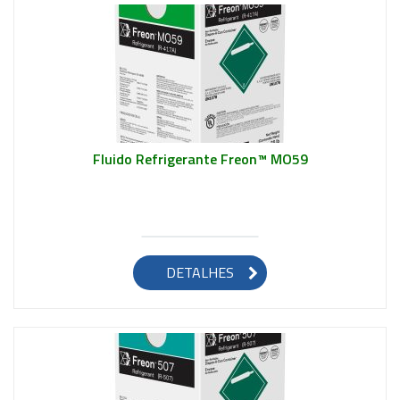
Fluido Refrigerante Freon™ MO59
Saiba mais
DETALHES