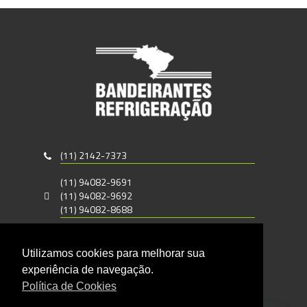
(11) 2142-7373
(11) 94082-9691
(11) 94082-9692
(11) 94082-8688
vendas@bandeirantesrefrigeracao.com.br
Utilizamos cookies para melhorar sua
Rua Carlos Gomes, 690
experiência de navegação.
Santo Amaro - CEP : 04743-050
Política de Cookies
São Paulo - SP