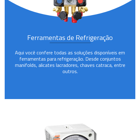
Ferramentas de Refrigeração
Aqui você confere todas as soluções disponíveis em
ferramentas para refrigeração. Desde conjuntos
manifolds, alicates lacradores, chaves catraca, entre
outros.