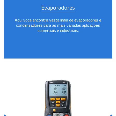
Evaporadores
Aqui você encontra vasta linha de evaporadores e
condensadores para as mais variadas aplicações
comerciais e industriais.