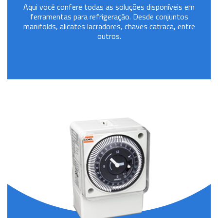
Aqui você confere todas as soluções disponíveis em
ferramentas para refrigeração. Desde conjuntos
manifolds, alicates lacradores, chaves catraca, entre
outros.