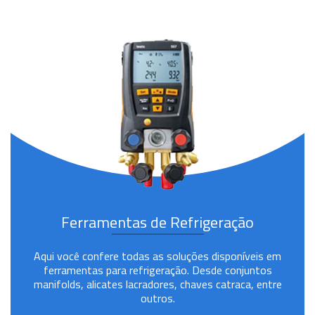
Ferramentas de Refrigeração
Aqui você confere todas as soluções disponíveis em
ferramentas para refrigeração. Desde conjuntos
manifolds, alicates lacradores, chaves catraca, entre
outros.