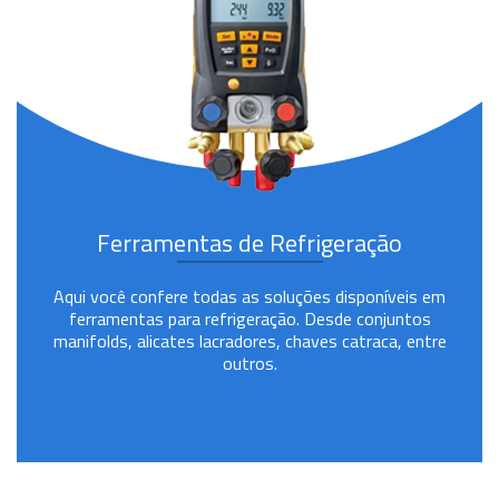
Ferramentas de Refrigeração
Aqui você confere todas as soluções disponíveis em
ferramentas para refrigeração. Desde conjuntos
manifolds, alicates lacradores, chaves catraca, entre
outros.