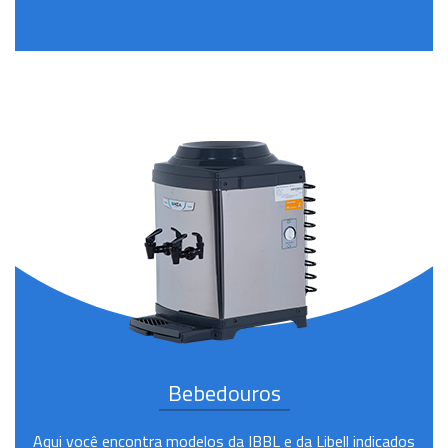
Bebedouros
Aqui você encontra modelos da IBBL e da Libell indicados