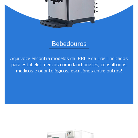
Bebedouros
Aqui você encontra modelos da IBBL e da Libell indicados
para estabelecimentos como lanchonetes, consultórios
médicos e odontológicos, escritórios entre outros!