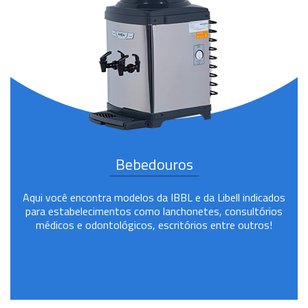
Bebedouros
Aqui você encontra modelos da IBBL e da Libell indicados
para estabelecimentos como lanchonetes, consultórios
médicos e odontológicos, escritórios entre outros!