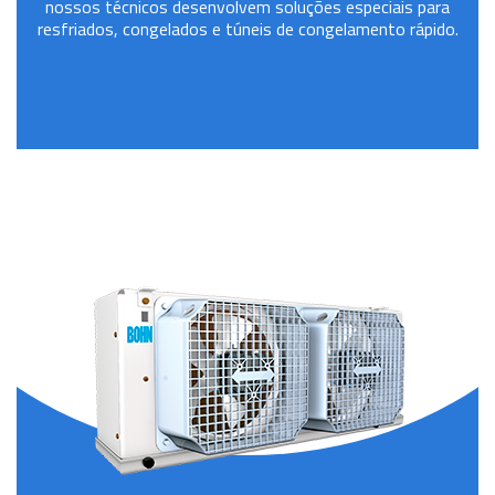
nossos técnicos desenvolvem soluções especiais para
resfriados, congelados e túneis de congelamento rápido.