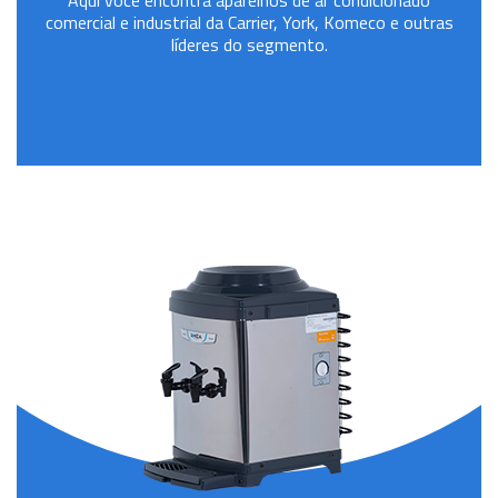
Aqui você encontra aparelhos de ar condicionado
comercial e industrial da Carrier, York, Komeco e outras
líderes do segmento.