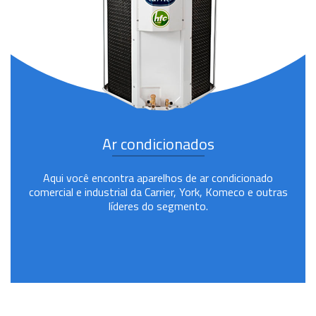
Ar condicionados
Aqui você encontra aparelhos de ar condicionado
comercial e industrial da Carrier, York, Komeco e outras
líderes do segmento.