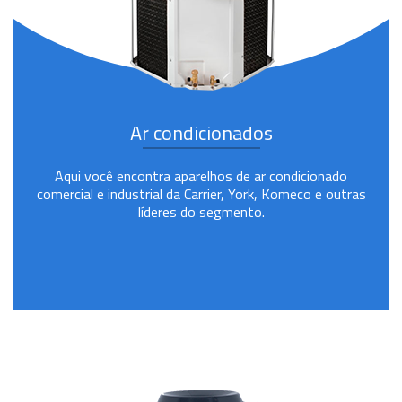
Ar condicionados
Aqui você encontra aparelhos de ar condicionado
comercial e industrial da Carrier, York, Komeco e outras
líderes do segmento.