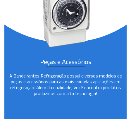
Peças e Acessórios
A Bandeirantes Refrigeração possui diversos modelos de
peças e acessórios para as mais variadas aplicações em
refrigeração. Além da qualidade, você encontra produtos
produzidos com alta tecnologia!