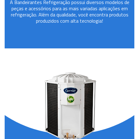
A Bandeirantes Refrigeração possui diversos modelos de
peças e acessórios para as mais variadas aplicações em
refrigeração. Além da qualidade, você encontra produtos
produzidos com alta tecnologia!