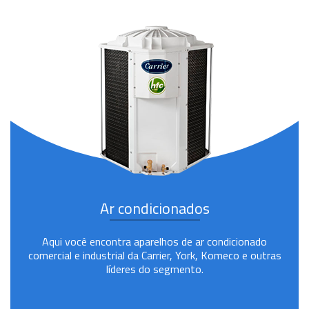
Ar condicionados
Aqui você encontra aparelhos de ar condicionado
comercial e industrial da Carrier, York, Komeco e outras
líderes do segmento.