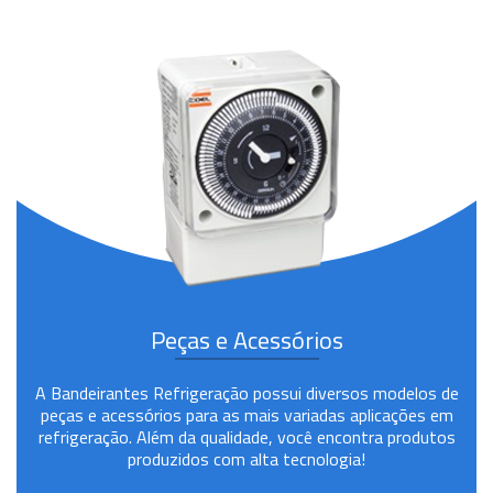
Peças e Acessórios
A Bandeirantes Refrigeração possui diversos modelos de
peças e acessórios para as mais variadas aplicações em
refrigeração. Além da qualidade, você encontra produtos
produzidos com alta tecnologia!