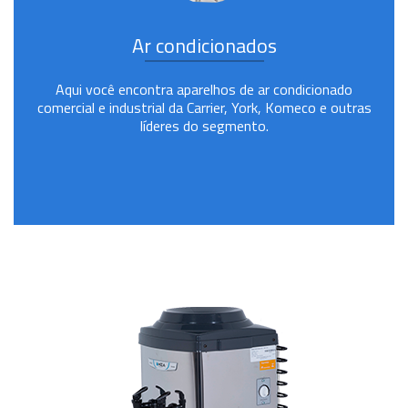
Ar condicionados
Aqui você encontra aparelhos de ar condicionado
comercial e industrial da Carrier, York, Komeco e outras
líderes do segmento.