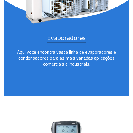
Evaporadores
Aqui você encontra vasta linha de evaporadores e
condensadores para as mais variadas aplicações
comerciais e industriais.