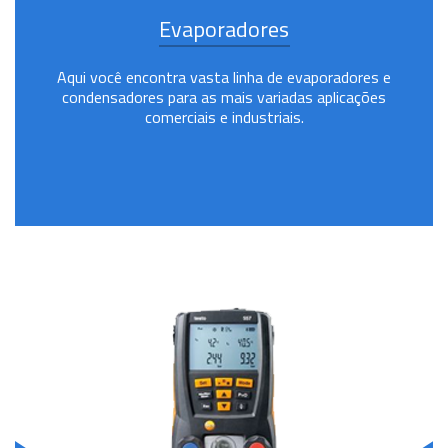
Evaporadores
Aqui você encontra vasta linha de evaporadores e
condensadores para as mais variadas aplicações
comerciais e industriais.