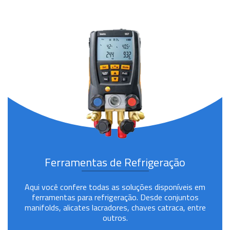
Ferramentas de Refrigeração
Aqui você confere todas as soluções disponíveis em
ferramentas para refrigeração. Desde conjuntos
manifolds, alicates lacradores, chaves catraca, entre
outros.