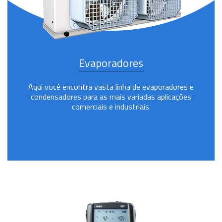
Evaporadores
Aqui você encontra vasta linha de evaporadores e
condensadores para as mais variadas aplicações
comerciais e industriais.