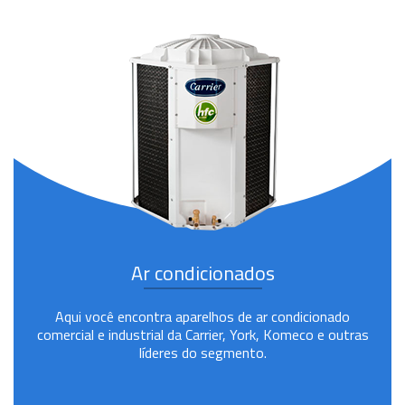
Ar condicionados
Aqui você encontra aparelhos de ar condicionado
comercial e industrial da Carrier, York, Komeco e outras
líderes do segmento.