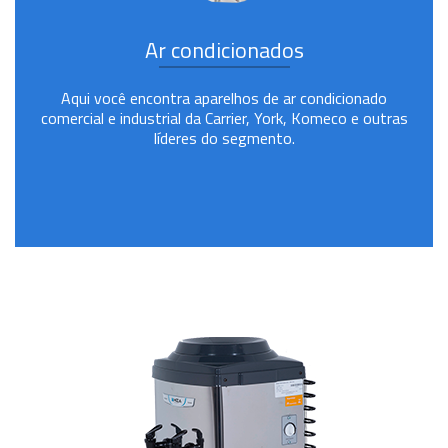
Ar condicionados
Aqui você encontra aparelhos de ar condicionado
comercial e industrial da Carrier, York, Komeco e outras
líderes do segmento.