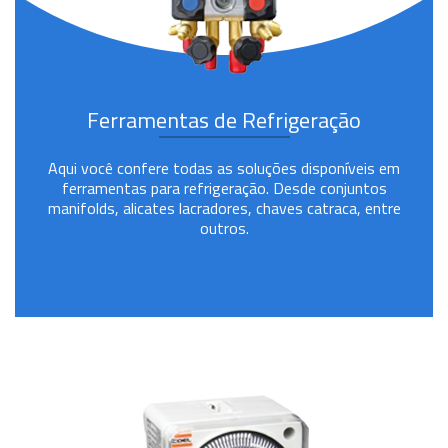
Ferramentas de Refrigeração
Aqui você confere todas as soluções disponíveis em
ferramentas para refrigeração. Desde conjuntos
manifolds, alicates lacradores, chaves catraca, entre
outros.