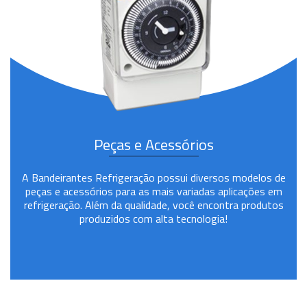
Peças e Acessórios
A Bandeirantes Refrigeração possui diversos modelos de
peças e acessórios para as mais variadas aplicações em
refrigeração. Além da qualidade, você encontra produtos
produzidos com alta tecnologia!