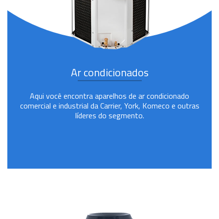
Ar condicionados
Aqui você encontra aparelhos de ar condicionado
comercial e industrial da Carrier, York, Komeco e outras
líderes do segmento.