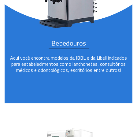
Bebedouros
Aqui você encontra modelos da IBBL e da Libell indicados
para estabelecimentos como lanchonetes, consultórios
médicos e odontológicos, escritórios entre outros!