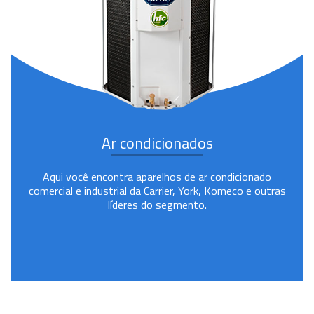
Ar condicionados
Aqui você encontra aparelhos de ar condicionado
comercial e industrial da Carrier, York, Komeco e outras
líderes do segmento.