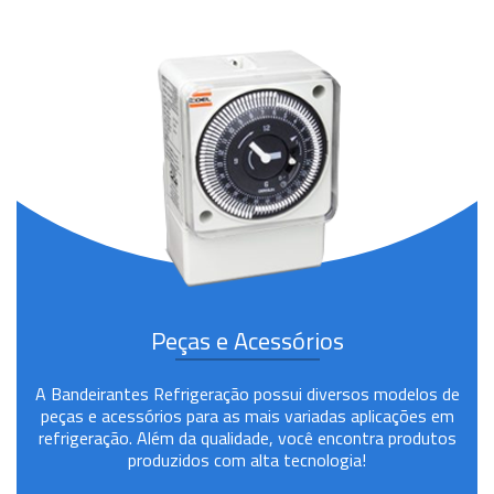
Peças e Acessórios
A Bandeirantes Refrigeração possui diversos modelos de
peças e acessórios para as mais variadas aplicações em
refrigeração. Além da qualidade, você encontra produtos
produzidos com alta tecnologia!