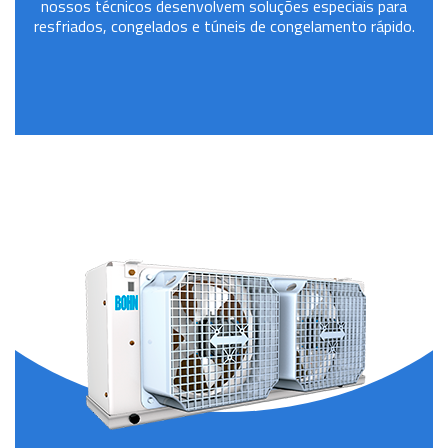
nossos técnicos desenvolvem soluções especiais para
resfriados, congelados e túneis de congelamento rápido.