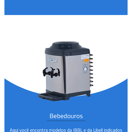
Bebedouros
Aqui você encontra modelos da IBBL e da Libell indicados