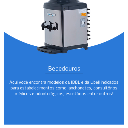
Bebedouros
Aqui você encontra modelos da IBBL e da Libell indicados
para estabelecimentos como lanchonetes, consultórios
médicos e odontológicos, escritórios entre outros!