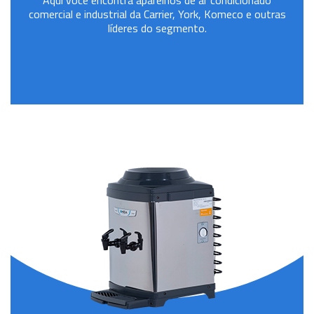
Aqui você encontra aparelhos de ar condicionado
comercial e industrial da Carrier, York, Komeco e outras
líderes do segmento.