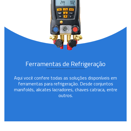
Ferramentas de Refrigeração
Aqui você confere todas as soluções disponíveis em
ferramentas para refrigeração. Desde conjuntos
manifolds, alicates lacradores, chaves catraca, entre
outros.