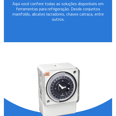
Aqui você confere todas as soluções disponíveis em
ferramentas para refrigeração. Desde conjuntos
manifolds, alicates lacradores, chaves catraca, entre
outros.