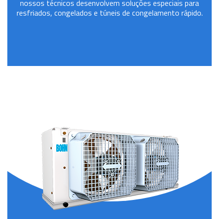
nossos técnicos desenvolvem soluções especiais para
resfriados, congelados e túneis de congelamento rápido.