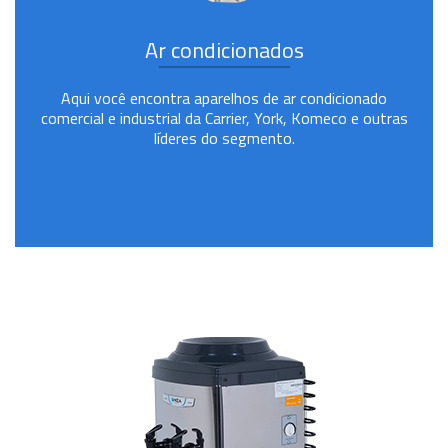
Ar condicionados
Aqui você encontra aparelhos de ar condicionado
comercial e industrial da Carrier, York, Komeco e outras
líderes do segmento.