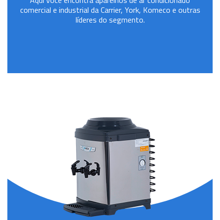
Aqui você encontra aparelhos de ar condicionado
comercial e industrial da Carrier, York, Komeco e outras
líderes do segmento.