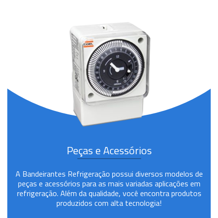
Peças e Acessórios
A Bandeirantes Refrigeração possui diversos modelos de
peças e acessórios para as mais variadas aplicações em
refrigeração. Além da qualidade, você encontra produtos
produzidos com alta tecnologia!