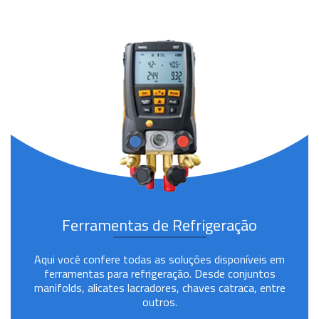
Ferramentas de Refrigeração
Aqui você confere todas as soluções disponíveis em
ferramentas para refrigeração. Desde conjuntos
manifolds, alicates lacradores, chaves catraca, entre
outros.