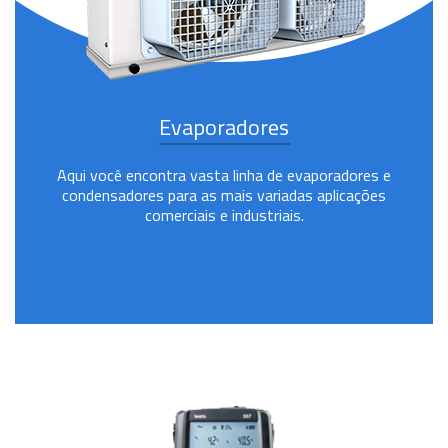
Evaporadores
Aqui você encontra vasta linha de evaporadores e
condensadores para as mais variadas aplicações
comerciais e industriais.