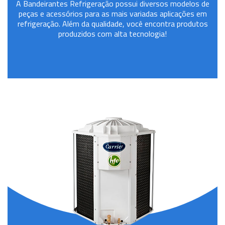
A Bandeirantes Refrigeração possui diversos modelos de
peças e acessórios para as mais variadas aplicações em
refrigeração. Além da qualidade, você encontra produtos
produzidos com alta tecnologia!