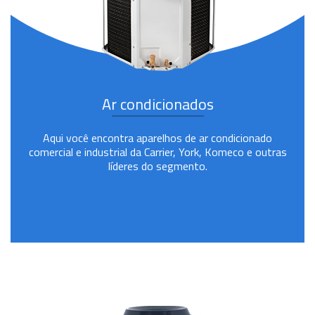
Ar condicionados
Aqui você encontra aparelhos de ar condicionado
comercial e industrial da Carrier, York, Komeco e outras
líderes do segmento.