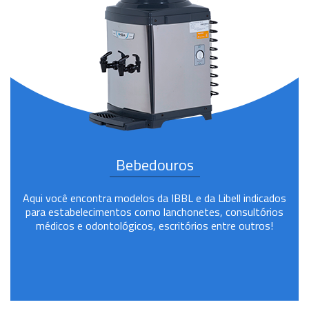
Bebedouros
Aqui você encontra modelos da IBBL e da Libell indicados
para estabelecimentos como lanchonetes, consultórios
médicos e odontológicos, escritórios entre outros!