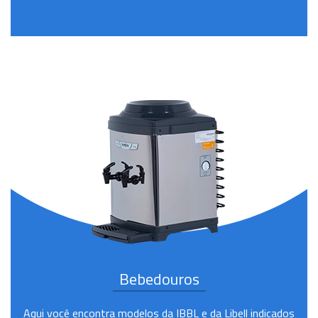
Bebedouros
Aqui você encontra modelos da IBBL e da Libell indicados