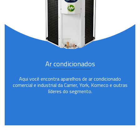
Ar condicionados
Aqui você encontra aparelhos de ar condicionado
comercial e industrial da Carrier, York, Komeco e outras
líderes do segmento.