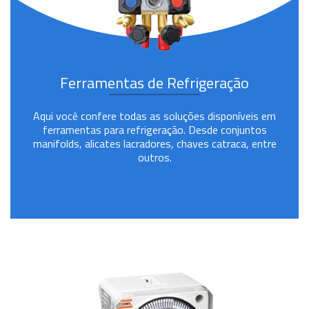
Ferramentas de Refrigeração
Aqui você confere todas as soluções disponíveis em
ferramentas para refrigeração. Desde conjuntos
manifolds, alicates lacradores, chaves catraca, entre
outros.