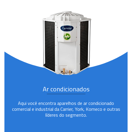
Ar condicionados
Aqui você encontra aparelhos de ar condicionado
comercial e industrial da Carrier, York, Komeco e outras
líderes do segmento.