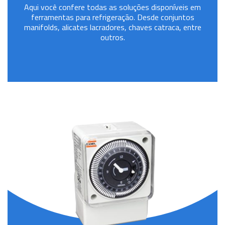
Aqui você confere todas as soluções disponíveis em
ferramentas para refrigeração. Desde conjuntos
manifolds, alicates lacradores, chaves catraca, entre
outros.