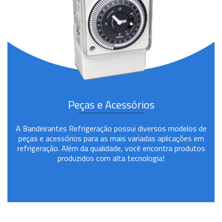
Peças e Acessórios
A Bandeirantes Refrigeração possui diversos modelos de
peças e acessórios para as mais variadas aplicações em
refrigeração. Além da qualidade, você encontra produtos
produzidos com alta tecnologia!