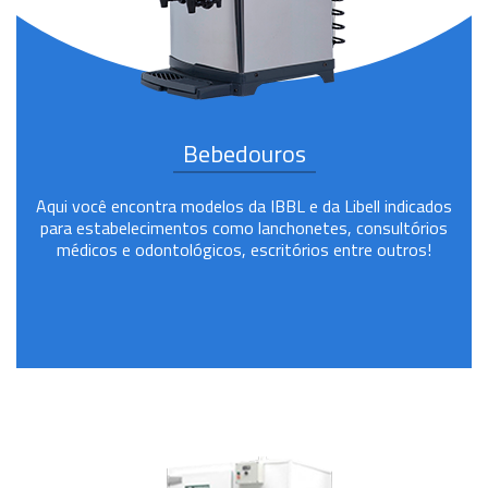
Bebedouros
Aqui você encontra modelos da IBBL e da Libell indicados
para estabelecimentos como lanchonetes, consultórios
médicos e odontológicos, escritórios entre outros!