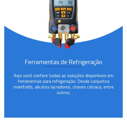
Ferramentas de Refrigeração
Aqui você confere todas as soluções disponíveis em
ferramentas para refrigeração. Desde conjuntos
manifolds, alicates lacradores, chaves catraca, entre
outros.