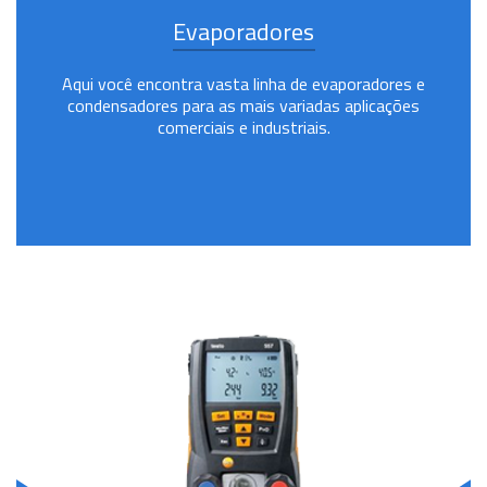
Evaporadores
Aqui você encontra vasta linha de evaporadores e
condensadores para as mais variadas aplicações
comerciais e industriais.