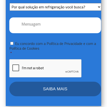
Sem
Título
Mensagem
*
Consentir
*
Eu concordo com a
Política de Privacidade
e com a
Política de Cookies
*
CAPTCHA