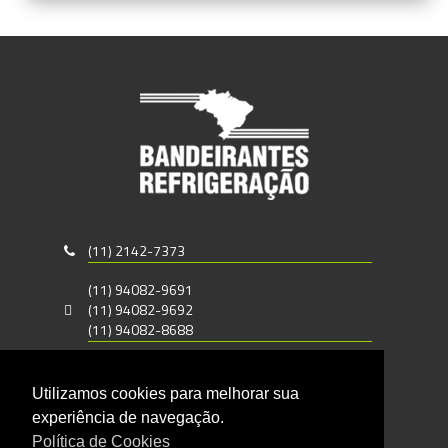
(11) 2142-7373
(11) 94082-9691
(11) 94082-9692
(11) 94082-8688
vendas@bandeirantesrefrigeracao.com.br
Utilizamos cookies para melhorar sua
Rua Carlos Gomes, 690
experiência de navegação.
Santo Amaro - CEP : 04743-050
Política de Cookies
São Paulo - SP