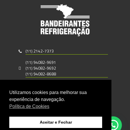
(11) 2142-7373
(11) 94082-9691
(11) 94082-9692
(11) 94082-8688
vendas@bandeirantesrefrigeracao.com.br
Utilizamos cookies para melhorar sua
Rua Carlos Gomes, 690
experiência de navegação.
Santo Amaro - CEP : 04743-050
Política de Cookies
São Paulo - SP
Aceitar e Fechar