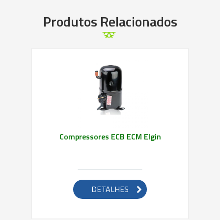
Saiba mais
Produtos Relacionados
Compressores ECB ECM Elgin
DETALHES