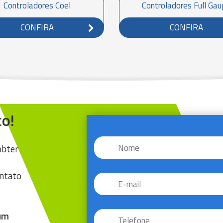
Controladores Coel
Controladores Full Ga
CONFIRA
CONFIRA
o!
Nome
*
obter
E-
ontato
mail
*
Telefone
*
 um