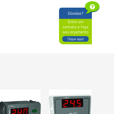
Dúvidas?
Entre em
contato e faça
seu orçamento
Clique aqui!
Saiba mais
Saiba mais