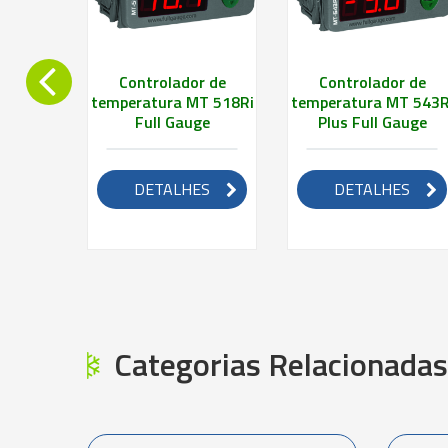
r de
Controlador de
Controlador de
T 516Ri
temperatura MT 518Ri
temperatura MT 543R
ge
Full Gauge
Plus Full Gauge
ES
DETALHES
DETALHES
Categorias Relacionadas