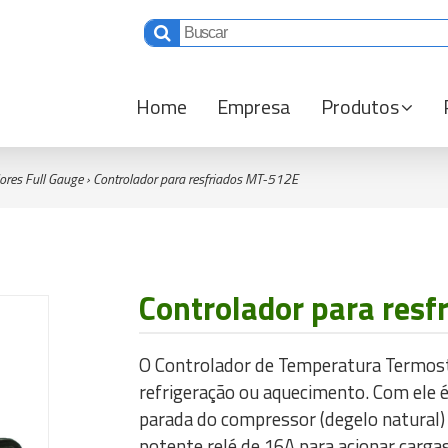
Home
Empresa
Produtos
ores Full Gauge
›
Controlador para resfriados MT-512E
Controlador para res
O Controlador de Temperatura Termosta
refrigeração ou aquecimento. Com ele é 
parada do compressor (degelo natural)
potente relé de 16A para acionar cargas