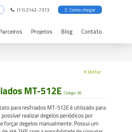
(11) 2142-7373
Como chegar
Parceiros
Projetos
Blog
Contato
Voltar
friados MT-512E
Código: 56
to para resfriados MT-512E é utilizado para
possível realizar degelos periódicos por
 e forçar degelos manualmente. Possui um
 de até 2HP, com a possibilidade de conjugar