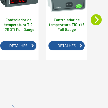
Controlador de
Controlador de
Con
temperatura TIC
temperatura TIC 17S
u
17RGTi Full Gauge
Full Gauge
temper
supe
DETALHES
DETALHES
D