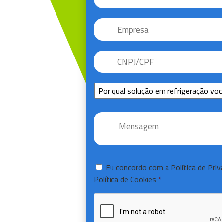
Empresa
CNPJ/CPF
*
Sem
Título
Mensagem
*
Consentir
*
Eu concordo com a
Política de Pri
Política de Cookies
*
CAPTCHA