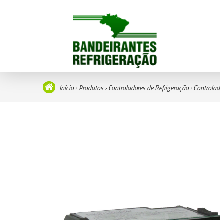
Início
›
Produtos
›
Controladores de Refrigeração
›
Controlad