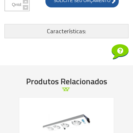
SOLICITE SEU ORÇAMENTO
Características:
Saiba mais
Produtos Relacionados