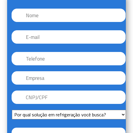
Nome
*
E-
mail
*
Telefone
*
Empresa
CNPJ/CPF
*
Sem
Título
Mensagem
*