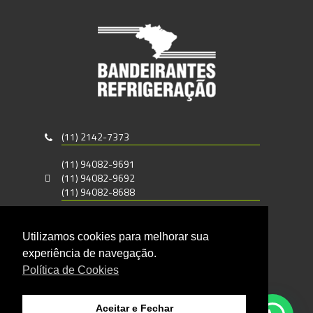
(11) 2142-7373
(11) 94082-9691
(11) 94082-9692
(11) 94082-8688
vendas@bandeirantesrefrigeracao.com.br
Utilizamos cookies para melhorar sua
Rua Carlos Gomes, 690
experiência de navegação.
Santo Amaro - CEP : 04743-050
Política de Cookies
São Paulo - SP
Aceitar e Fechar