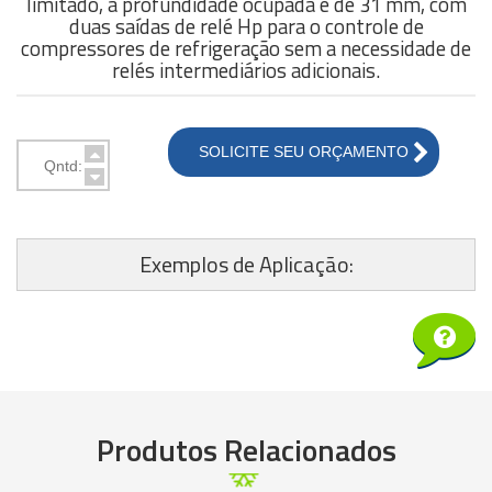
limitado, a profundidade ocupada é de 31 mm, com
duas saídas de relé Hp para o controle de
compressores de refrigeração sem a necessidade de
relés intermediários adicionais.
SOLICITE SEU ORÇAMENTO
Exemplos de Aplicação:
Saiba mais
Produtos Relacionados