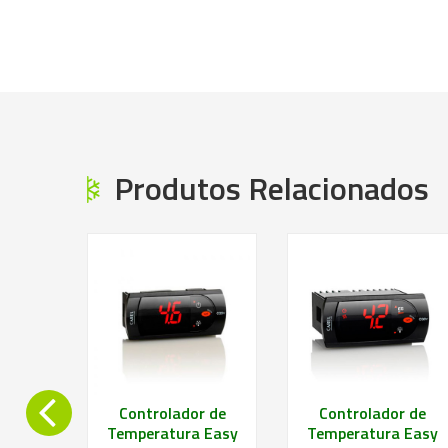
ais
Saiba mais
Saiba mais
Produtos Relacionados
r de
Controlador de
Controlador de
 Easy
Temperatura Easy
Temperatura Easy