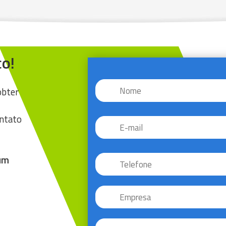
o!
Nome
*
obter
E-
ontato
mail
*
Telefone
*
 um
Empresa
CNPJ/CPF
*