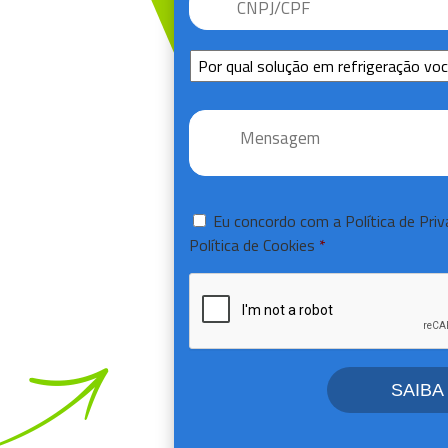
Sem
Título
Mensagem
*
Consentir
*
Eu concordo com a
Política de Pri
Política de Cookies
*
CAPTCHA