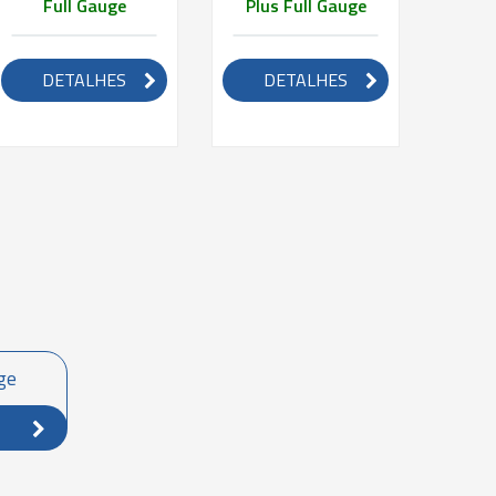
Full Gauge
Plus Full Gauge
Refri
DETALHES
DETALHES
D
uge