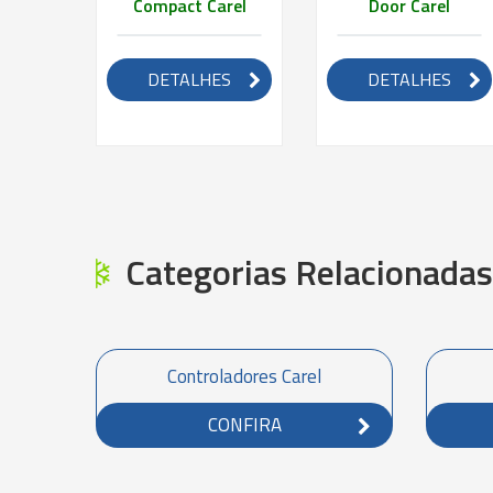
el
Compact Carel
Door Carel
ES
DETALHES
DETALHES
Categorias Relacionadas
Controladores Carel
CONFIRA