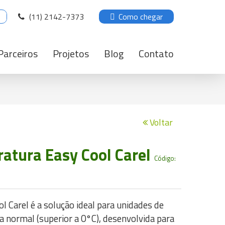
(11) 2142-7373
Como chegar
Parceiros
Projetos
Blog
Contato
Voltar
atura Easy Cool Carel
Código:
 Carel é a solução ideal para unidades de
 normal (superior a 0°C), desenvolvida para