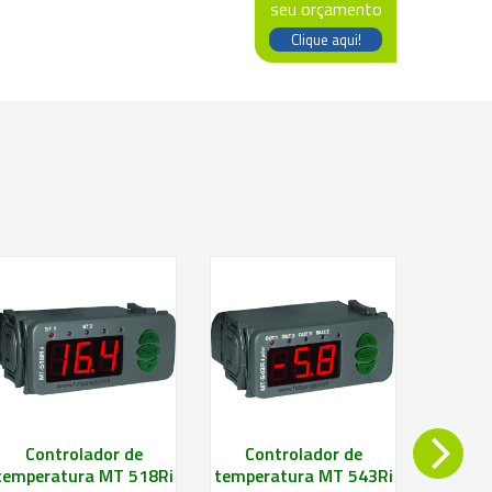
seu orçamento
Clique aqui!
Saiba mais
Saiba mais
Controlador de
Controlador de
Con
temperatura MT 518Ri
temperatura MT 543Ri
Temp