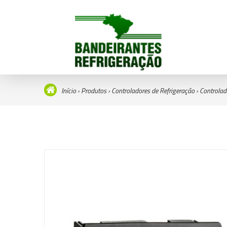
Início
›
Produtos
›
Controladores de Refrigeração
›
Controlad