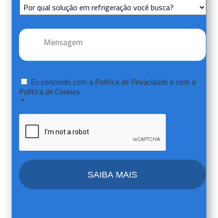
Sem
Título
Mensagem
*
Consentir
*
Eu concordo com a
Política de Privacidade
e com a
Política de Cookies
*
CAPTCHA