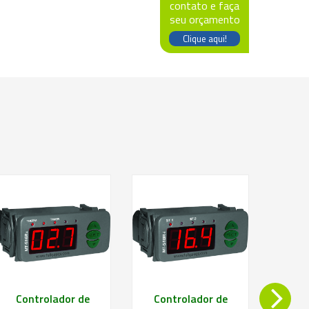
contato e faça
seu orçamento
Clique aqui!
Saiba mais
Saiba mais
Controlador de
Controlador de
Con