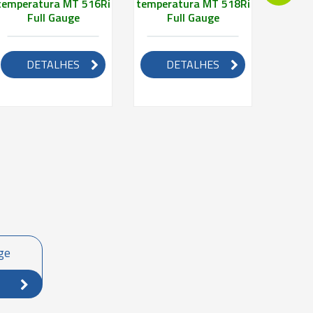
temperatura MT 516Ri
temperatura MT 518Ri
temper
Full Gauge
Full Gauge
Plu
DETALHES
DETALHES
D
uge