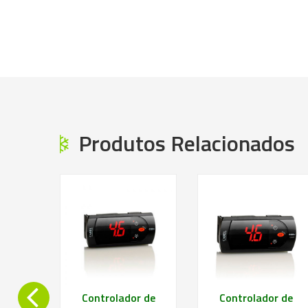
ais
Saiba mais
Saiba mais
Produtos Relacionados
r de
Controlador de
Controlador de