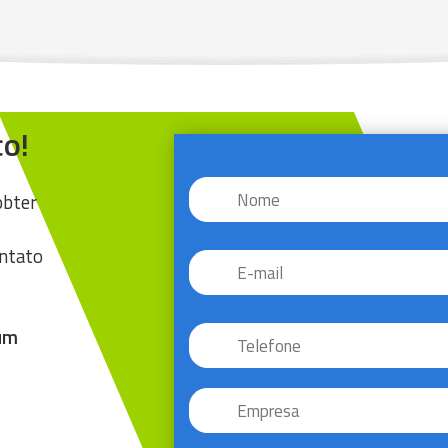
o!
Nome
*
obter
E-
ontato
mail
*
Telefone
*
 um
Empresa