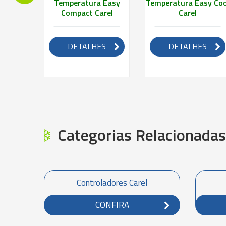
 Easy
Temperatura Easy
Temperatura Easy Coo
el
Compact Carel
Carel
ES
DETALHES
DETALHES
Categorias Relacionadas
Controladores Carel
CONFIRA