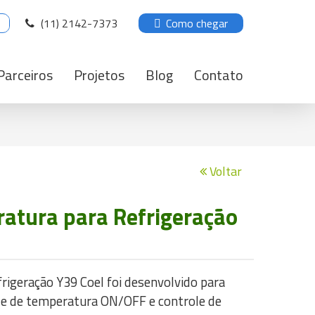
(11) 2142-7373
Como chegar
Parceiros
Projetos
Blog
Contato
Voltar
atura para Refrigeração
rigeração Y39 Coel foi desenvolvido para
le de temperatura ON/OFF e controle de