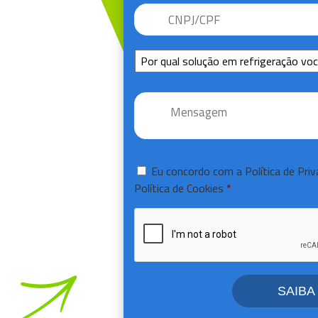
CNPJ/CPF
*
Sem
Título
Mensagem
*
Consentir
*
Eu concordo com a
Política de Pri
Política de Cookies
*
CAPTCHA