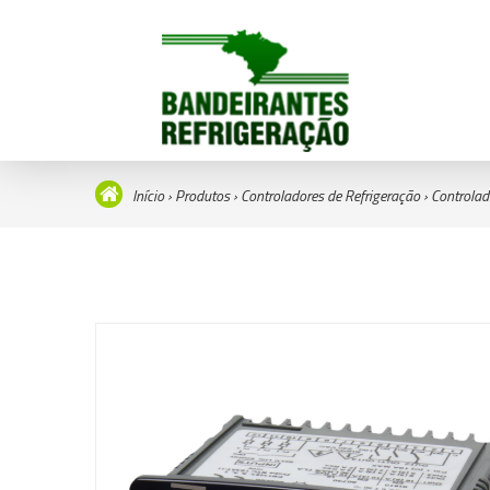
Início
›
Produtos
›
Controladores de Refrigeração
›
Controlad